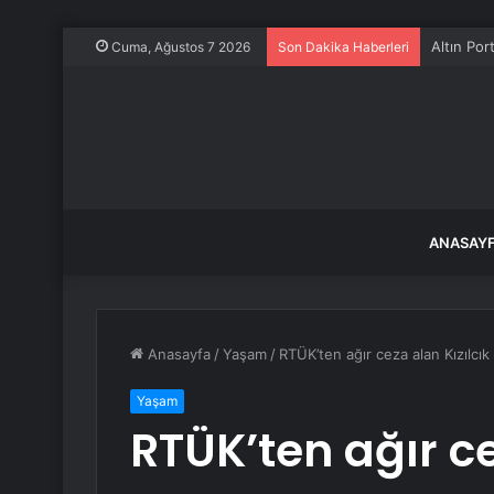
Altın Por
Cuma, Ağustos 7 2026
Son Dakika Haberleri
ANASAY
Anasayfa
/
Yaşam
/
RTÜK’ten ağır ceza alan Kızılcık
Yaşam
RTÜK’ten ağır ce