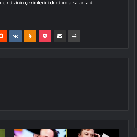
enen dizinin çekimlerini durdurma kararı aldı.
erest
Reddit
VKontakte
Odnoklassniki
Pocket
E-Posta ile paylaş
Yazdır