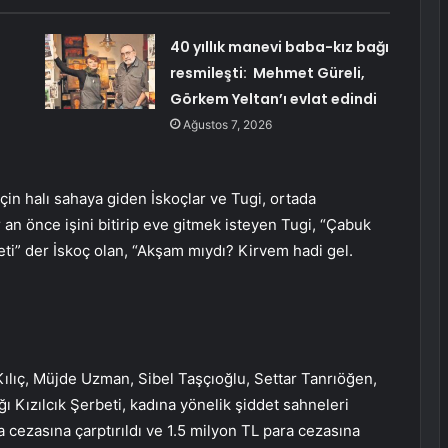
40 yıllık manevi baba-kız bağı
resmileşti: Mehmet Güreli,
Görkem Yeltan’ı evlat edindi
Ağustos 7, 2026
çin halı sahaya giden İskoçlar ve Tugi, ortada
 an önce işini bitirip eve gitmek isteyen Tugi, “Çabuk
beti” der İskoç olan, “Akşam mıydı? Kirvem hadi gel.
 Kılıç, Müjde Uzman, Sibel Taşçıoğlu, Settar Tanrıöğen,
Kızılcık Şerbeti, kadına yönelik şiddet sahneleri
 cezasına çarptırıldı ve 1.5 milyon TL para cezasına