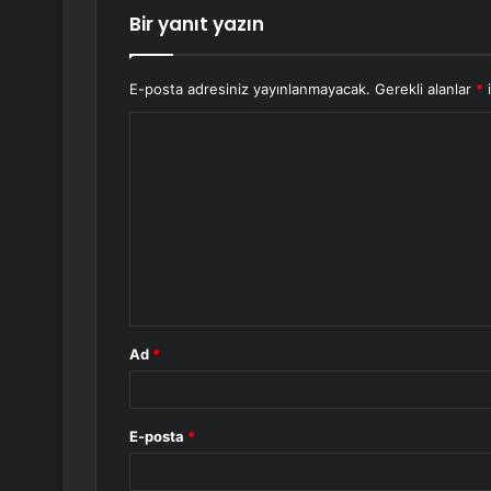
Bir yanıt yazın
E-posta adresiniz yayınlanmayacak.
Gerekli alanlar
*
i
Y
o
r
u
m
*
Ad
*
E-posta
*