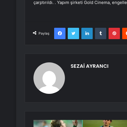
çarptırıldı. . Yapım şirketi Gold Cinema, engell
Facebook
Twitter
LinkedIn
Tumblr
Pint
Paylaş
SEZAİ AYRANCI