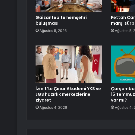
Gaizantep’te hemşehri
Fettah Ca
buluşması
marşı sürpr
Ağustos 5, 2026
Ağustos 5, 
İzmit’te Çınar Akademi YKS ve
Çarşamba h
LGS hazırlık merkezlerine
15 Temmuz 
ziyaret
var mı?
Ağustos 4, 2026
Ağustos 4, 