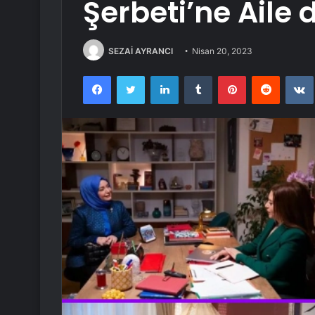
Şerbeti’ne Aile 
SEZAİ AYRANCI
Nisan 20, 2023
Facebook
Twitter
LinkedIn
Tumblr
Pinterest
Reddit