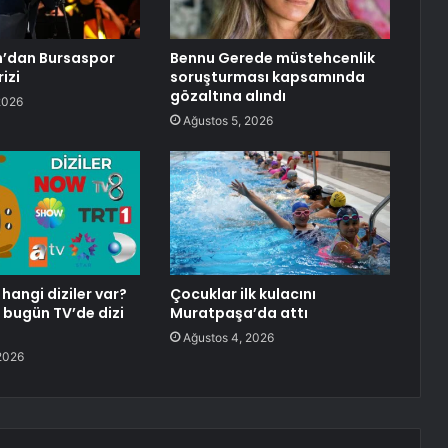
n’dan Bursaspor
Bennu Gerede müstehcenlik
izi
soruşturması kapsamında
gözaltına alındı
2026
Ağustos 5, 2026
angi diziler var?
Çocuklar ilk kulacını
bugün TV’de dizi
Muratpaşa’da attı
Ağustos 4, 2026
2026