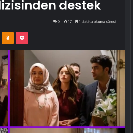
dizisinden destek
0
17
1 dakika okuma süresi
VKontakte
Odnoklassniki
Pocket