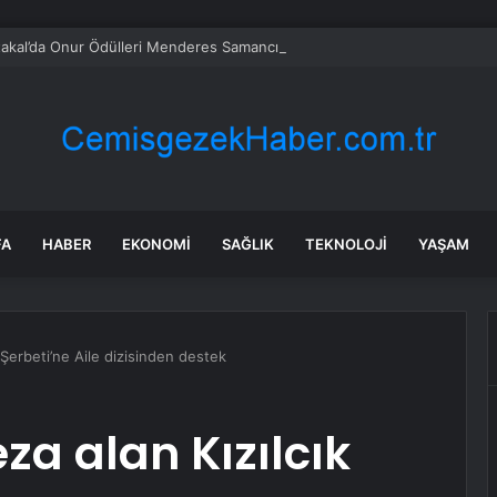
takal’da Onur Ödülleri Menderes Samancılar ve Tilbe Saran’a
FA
HABER
EKONOMI
SAĞLIK
TEKNOLOJI
YAŞAM
 Şerbeti’ne Aile dizisinden destek
za alan Kızılcık