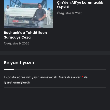
Çin’den AB’ye korumacılık
tepkisi
Ağustos 9, 2026
Reyhanlı’da Tehdit Eden
Sürücüye Ceza
Ağustos 9, 2026
Bir yanıt yazın
E-posta adresiniz yayınlanmayacak.
Gerekli alanlar
*
ile
işaretlenmişlerdir
Y
o
r