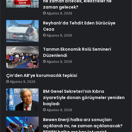
ne zaman bitecek, elektrikler ne
zaman gelecek?
Ağustos 9, 2026
Reyhanlı’da Tehdit Eden Sürücüye
Ceza
Ağustos 9, 2026
Tarımın Ekonomik Rolü Semineri
Düzenlendi
Ağustos 9, 2026
Çin’den AB’ye korumacılık tepkisi
Ağustos 9, 2026
BM Genel Sekreteri’nin Kıbrıs
ziyaretiyle donan görüşmeler yeniden
başladı
Ağustos 9, 2026
Bewen Enerji halka arz sonuçları
açıklandı mı, ne zaman açıklanacak?
BEWEN halka arz kaç lot verir?