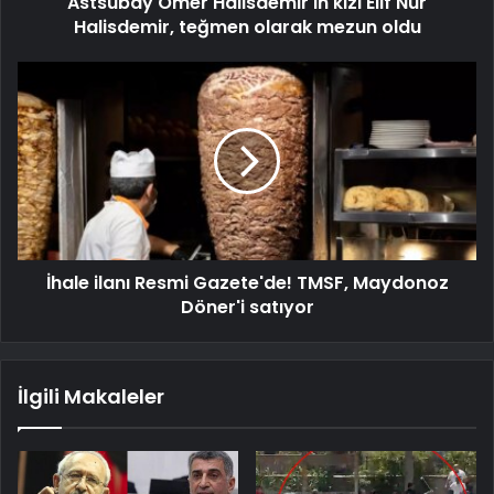
Astsubay Ömer Halisdemir'in kızı Elif Nur
Halisdemir, teğmen olarak mezun oldu
İhale ilanı Resmi Gazete'de! TMSF, Maydonoz
Döner'i satıyor
İlgili Makaleler