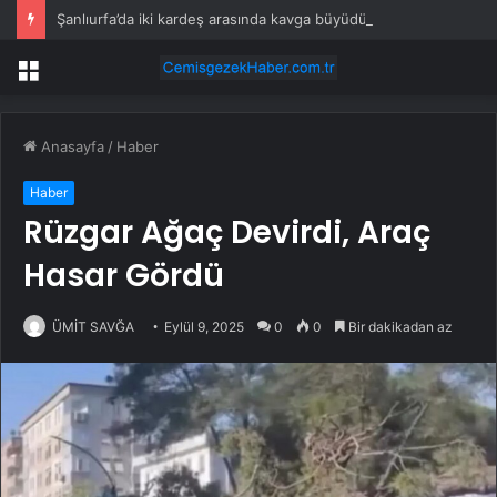
Şanlıurfa’da iki kardeş arasında kavga büyüdü, 9 kişi yaralandı
Menü
Anasayfa
/
Haber
Haber
Rüzgar Ağaç Devirdi, Araç
Hasar Gördü
ÜMİT SAVĞA
Eylül 9, 2025
0
0
Bir dakikadan az