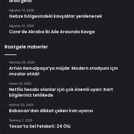
arda geldi
Ağustos 10, 2026
Gebze bölgesindeki kavşaklar yenilenecek
Ağustos 10, 2026
Cizre’de Akraba İki Aile Arasında Kavga
Rastgele Haberler
Temmuz 25, 2026
Artvin Kemalpaşa’ya müjde: Modern stadyum için
imzalar atıldı!
Kasım 23, 2025
Netflix hesabı olanlar için çok önemli uyarı: Kart
bilgileriniz tehlikede
Haziran 20, 2025
Babacan’dan dikkat çeken İran uyarısı
Temmuz 7, 2025
Texas’ta Sel Felaketi: 24 Ölü