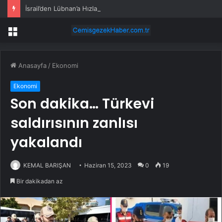
İsrail’den Lübnan’a Hızlandırılmış Saldırılar
Menü
Anasayfa
/
Ekonomi
Ekonomi
Son dakika… Türkevi
saldırısının zanlısı
yakalandı
KEMAL BARIŞAN
Haziran 15, 2023
0
19
Bir dakikadan az