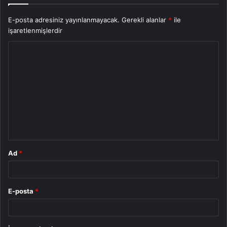
E-posta adresiniz yayınlanmayacak.
Gerekli alanlar
*
ile
işaretlenmişlerdir
Y
o
r
u
m
*
Ad
*
E-posta
*