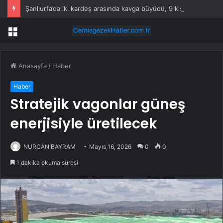
Şanlıurfa’da iki kardeş arasında kavga büyüdü, 9 kişi yaralandı
Menü
Anasayfa
/
Haber
Haber
Stratejik vagonlar güneş
enerjisiyle üretilecek
NURCAN BAYRAM
Mayıs 16, 2026
0
0
1 dakika okuma süresi