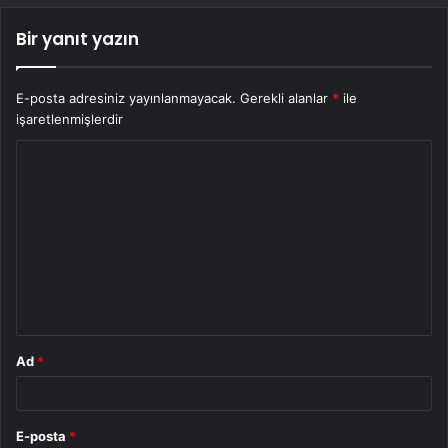
Bir yanıt yazın
E-posta adresiniz yayınlanmayacak.
Gerekli alanlar
*
ile
işaretlenmişlerdir
Y
o
r
u
m
*
Ad
*
E-posta
*