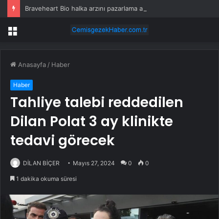
Braveheart Bio halka arzını pazarlama aralığının üstünde fiyatlandırıyor
Menü
Anasayfa
/
Haber
Haber
Tahliye talebi reddedilen
Dilan Polat 3 ay klinikte
tedavi görecek
DİLAN BİÇER
Mayıs 27, 2024
0
0
1 dakika okuma süresi