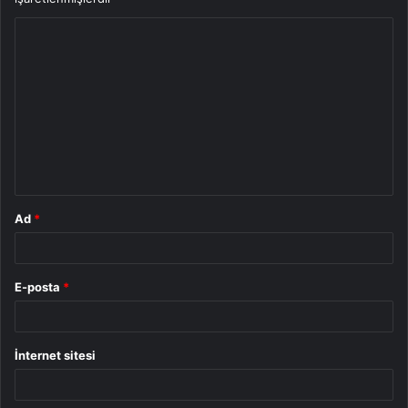
Y
o
r
u
m
*
Ad
*
E-posta
*
İnternet sitesi