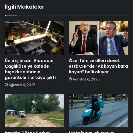
İlgili Makaleler
Ünlü iş insanı Alaaddin
Özel tüm vekilleri davet
Çağlıköse’ye kafede
etti: CHP’de “Ak koyun kara
bıçaklı saldırının
koyun” belli oluyor
görüntüleri ortaya çıktı
Ağustos 6, 2026
Ağustos 6, 2026
Irmağa Düşen Suriyeli
Motokurye, skuter ve