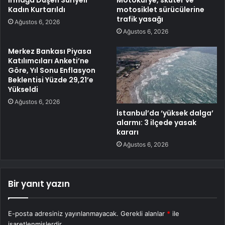
Kadın Kurtarıldı
motosiklet sürücülerine
trafik yasağı
Ağustos 6, 2026
Ağustos 6, 2026
Merkez Bankası Piyasa
Katılımcıları Anketi’ne
Göre, Yıl Sonu Enflasyon
Beklentisi Yüzde 29,21’e
Yükseldi
Ağustos 6, 2026
İstanbul’da ‘yüksek dalga’
alarmı: 3 ilçede yasak
kararı
Ağustos 6, 2026
Bir yanıt yazın
E-posta adresiniz yayınlanmayacak.
Gerekli alanlar
*
ile
işaretlenmişlerdir