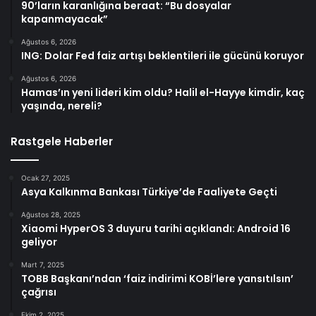
90’ların karanlığına beraat: “Bu dosyalar
kapanmayacak”
Ağustos 6, 2026
ING: Dolar Fed faiz artışı beklentileri ile gücünü koruyor
Ağustos 6, 2026
Hamas’ın yeni lideri kim oldu? Halil el-Hayye kimdir, kaç
yaşında, nereli?
Rastgele Haberler
Ocak 27, 2025
Asya Kalkınma Bankası Türkiye’de Faaliyete Geçti
Ağustos 28, 2025
Xiaomi HyperOS 3 duyuru tarihi açıklandı: Android 16
geliyor
Mart 7, 2025
TOBB Başkanı’ndan ‘faiz indirimi KOBİ’lere yansıtılsın’
çağrısı
Ekim 2, 2025