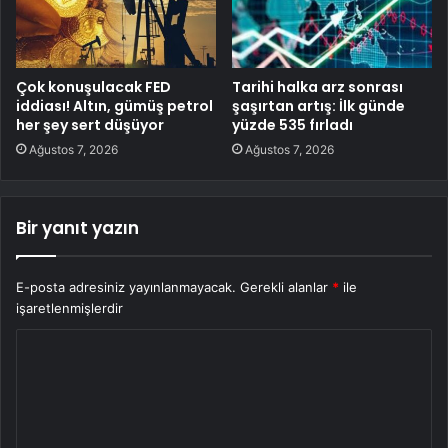
Çok konuşulacak FED
Tarihi halka arz sonrası
iddiası! Altın, gümüş petrol
şaşırtan artış: İlk günde
her şey sert düşüyor
yüzde 535 fırladı
Ağustos 7, 2026
Ağustos 7, 2026
Bir yanıt yazın
E-posta adresiniz yayınlanmayacak.
Gerekli alanlar
*
ile
işaretlenmişlerdir
Y
o
r
u