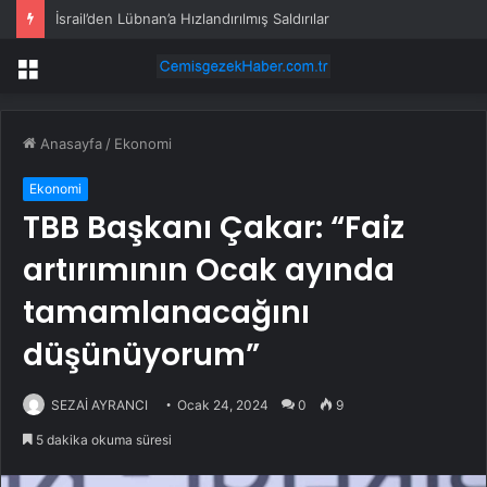
İsrail’den Lübnan’a Hızlandırılmış Saldırılar
Menü
Anasayfa
/
Ekonomi
Ekonomi
TBB Başkanı Çakar: “Faiz
artırımının Ocak ayında
tamamlanacağını
düşünüyorum”
SEZAİ AYRANCI
Ocak 24, 2024
0
9
5 dakika okuma süresi