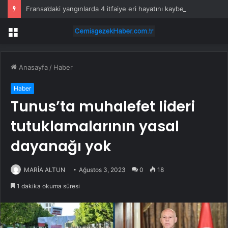
Fransa’daki yangınlarda 4 itfaiye eri hayatını kaybetti
Menü
Anasayfa
/
Haber
Haber
Tunus’ta muhalefet lideri
tutuklamalarının yasal
dayanağı yok
MARİA ALTUN
Ağustos 3, 2023
0
18
1 dakika okuma süresi