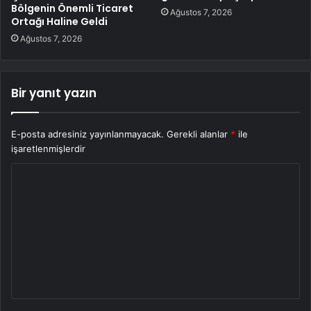
Bölgenin Önemli Ticaret
Ağustos 7, 2026
Ortağı Haline Geldi
Ağustos 7, 2026
Bir yanıt yazın
E-posta adresiniz yayınlanmayacak.
Gerekli alanlar
*
ile
işaretlenmişlerdir
Y
o
r
u
m
*