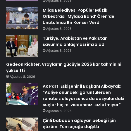
Ağustos 8, 2026
Milas Belediyesi Popüler Müzik
Orkestrası ‘Mylasa Band’ Ören’de
Unutulmaz Bir Konser Verdi
Ağustos 8, 2026
Türkiye, Arabistan ve Pakistan
savunma anlaşması imzaladı
Ağustos 8, 2026
Gedeon Richter, Vraylar’ın gücüyle 2026 kar tahminini
yükseltti
Ağustos 8, 2026
AK Parti Eskişehir İl Başkanı Albayrak:
“Adliye önündeki görüntülerden
rahatsız oluyorsunuz da dosyalardaki
suçlar hiç mi vicdanınızı sızlatmıyor”
Ağustos 8, 2026
Çinli babadan ağlayan bebeği için
çözüm: Tüm uçağa dağıttı