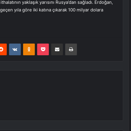
thalatının yaklaşık yarısını Rusya’dan sağladı. Erdoğan,
geçen yıla göre iki katına çıkarak 100 milyar dolara
erest
Reddit
VKontakte
Odnoklassniki
Pocket
E-Posta ile paylaş
Yazdır