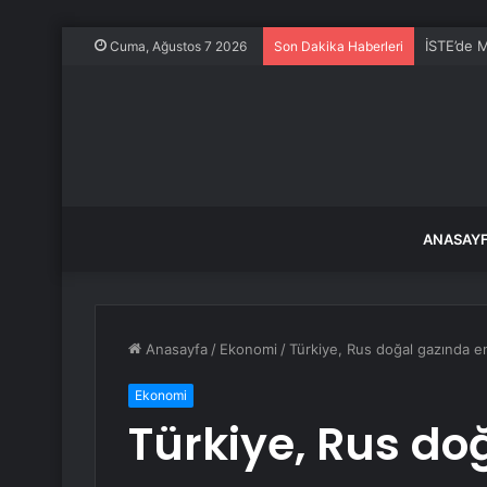
İSTE’de M
Cuma, Ağustos 7 2026
Son Dakika Haberleri
ANASAY
Anasayfa
/
Ekonomi
/
Türkiye, Rus doğal gazında e
Ekonomi
Türkiye, Rus do