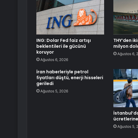
ING: Dolar Fed faiz artışı
THY’den iki
beklentileri ile gücünü
milyon dol
koruyor
Ağustos 6, 
Ağustos 6, 2026
İran haberleriyle petrol
fiyatları düştü, enerji hisseleri
geriledi
Ağustos 5, 2026
İstanbul’da
ücretlerin
Ağustos 5, 