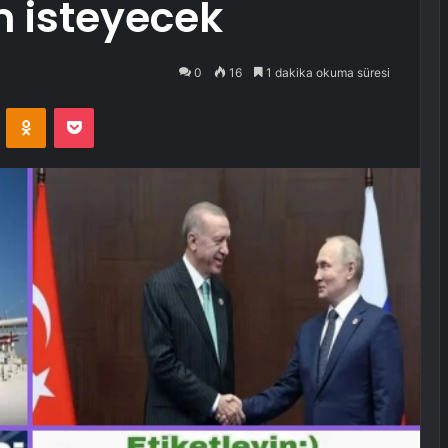
m isteyecek
0
16
1 dakika okuma süresi
VKontakte
Odnoklassniki
Pocket