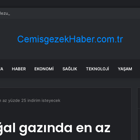
ezuniyet Töreni Yapıldı
FA
HABER
EKONOMI
SAĞLIK
TEKNOLOJI
YAŞAM
n az yüzde 25 indirim isteyecek
ğal gazında en az