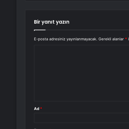
Bir yanıt yazın
E-posta adresiniz yayınlanmayacak.
Gerekli alanlar
*
i
Y
o
r
u
m
*
Ad
*