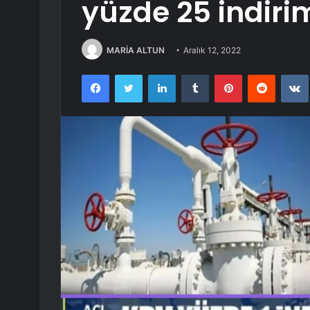
yüzde 25 indiri
MARİA ALTUN
Aralık 12, 2022
Facebook
Twitter
LinkedIn
Tumblr
Pinterest
Reddit