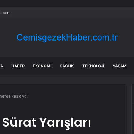
heart Bio halka arzını pazarlama aralığının üstünde fiyatlandırıyor
FA
HABER
EKONOMI
SAĞLIK
TEKNOLOJI
YAŞAM
nefes kesiciydi
Sürat Yarışları