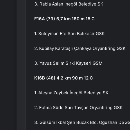
3. Rabia Aslan İnegöl Belediye SK
E16A (79) 6,7 km 180 m 15 C
1. Süleyman Efe Sarı Balıkesir GSK
2. Kubilay Karataşlı Çankaya Oryantiring GSK
3. Yavuz Selim Sirki Kayseri GSM
K16B (48) 4,2 km 90 m 12 C
1. Aleyna Zeybek İnegöl Belediye SK
2. Fatma Süde Sarı Tavşan Oryantiring GSK
3. Gülsüm İkbal Şen Bucak Bld. Oğuzhan DSG