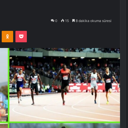
0
15
8 dakika okuma süresi
VKontakte
Odnoklassniki
Pocket