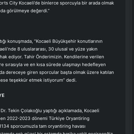
ports City Kocaeli’de binlerce sporcuyla bir arada olmak
ı da görülmeye değerdi.”
tığı konuşmada, “Kocaeli Büyükşehir konutlarının
li’nde 8 uluslararası, 30 ulusal ve yüze yakın
ak ediyor. Tahir Önderimizin. Kendilerine verilen
re sırasıyla ve en kısa sürede ulaşmayı hedefleyen
rında dereceye giren sporcular başta olmak üzere katılan
kese teşekkür etmek istiyorum” dedi.
YE
Dr. Tekin Çolakoğlu yaptığı açıklamada, Kocaeli
nen 2022-2023 dönemi Türkiye Oryantiring
 1134 sporcumuzla tam oryantiring havası
ortamda çok güzel bir ortamda harika vakit geçireceğiz.