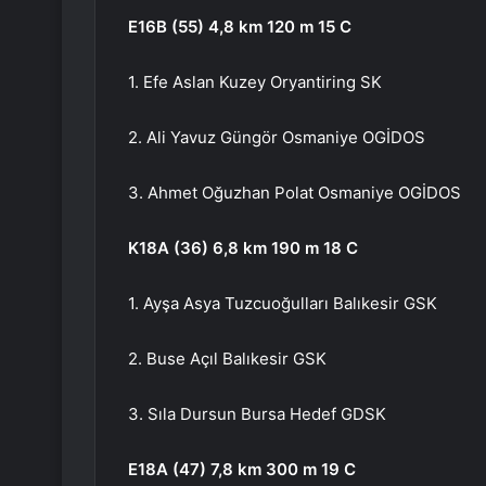
E16B (55) 4,8 km 120 m 15 C
1. Efe Aslan Kuzey Oryantiring SK
2. Ali Yavuz Güngör Osmaniye OGİDOS
3. Ahmet Oğuzhan Polat Osmaniye OGİDOS
K18A (36) 6,8 km 190 m 18 C
1. Ayşa Asya Tuzcuoğulları Balıkesir GSK
2. Buse Açıl Balıkesir GSK
3. Sıla Dursun Bursa Hedef GDSK
E18A (47) 7,8 km 300 m 19 C