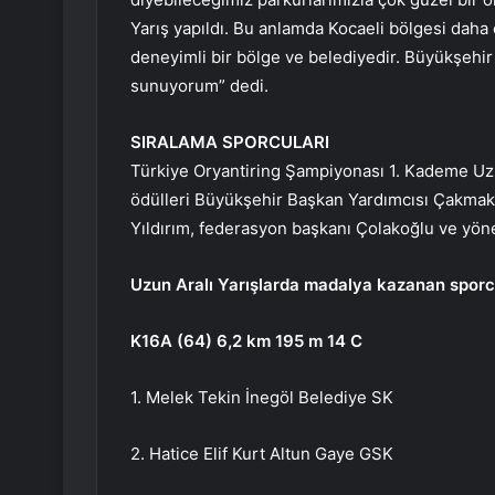
Yarış yapıldı. Bu anlamda Kocaeli bölgesi daha
deneyimli bir bölge ve belediyedir. Büyükşehir
sunuyorum” dedi.
SIRALAMA SPORCULARI
Türkiye Oryantiring Şampiyonası 1. Kademe Uzu
ödülleri Büyükşehir Başkan Yardımcısı Çakmak,
Yıldırım, federasyon başkanı Çolakoğlu ve yöne
Uzun Aralı Yarışlarda madalya kazanan sporc
K16A (64) 6,2 km 195 m 14 C
1. Melek Tekin İnegöl Belediye SK
2. Hatice Elif Kurt Altun Gaye GSK