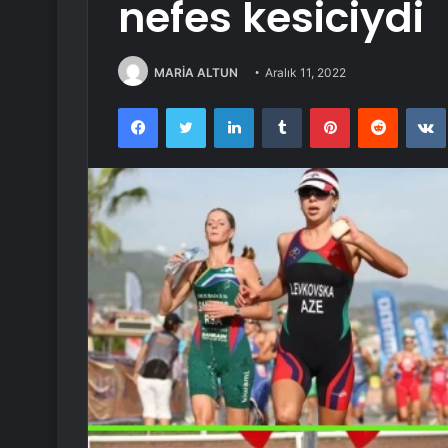
nefes kesiciydi
MARİA ALTUN
Aralık 11, 2022
Facebook
Twitter
LinkedIn
Tumblr
Pinterest
Reddit