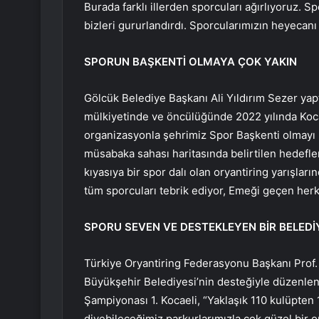
Burada farklı illerden sporcuları ağırlıyoruz. S
bizleri gururlandırdı. Sporcularımızın heyecan
SPORUN BAŞKENTİ OLMAYA ÇOK YAKIN
Gölcük Belediye Başkanı Ali Yıldırım Sezer yap
mülkiyetinde ve öncülüğünde 2022 yılında Kocae
organizasyonla şehrimiz Spor Başkenti olmayı h
müsabaka sahası haritasında belirtilen hedefle
kıyasıya bir spor dalı olan oryantiring yarışla
tüm sporcuları tebrik ediyor, Emeği geçen her
SPORU SEVEN VE DESTEKLEYEN BİR BELEDİ
Türkiye Oryantiring Federasyonu Başkanı Prof. 
Büyükşehir Belediyesi’nin desteğiyle düzenle
Şampiyonası 1. Kocaeli, “Yaklaşık 110 kulüpten
diyebileceğimiz parkurlarımızla çok güzel bir 