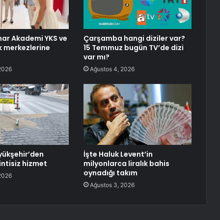
ınar Akademi YKS ve
Çarşamba hangi diziler var?
ık merkezlerine
15 Temmuz bugün TV’de dizi
var mı?
2026
Ağustos 4, 2026
yükşehir’den
İşte Haluk Levent’in
intisiz hizmet
milyonlarca liralık bahis
oynadığı takım
2026
Ağustos 3, 2026