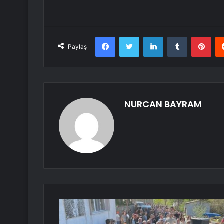
Facebook
Twitter
LinkedIn
Tumblr
Pint
Paylaş
NURCAN BAYRAM