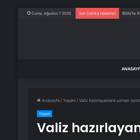
Bitlis’te
Cuma, Ağustos 7 2026
Son Dakika Haberleri
ANASAY
Anasayfa
/
Yaşam
/
Valiz hazırlayanlara uzman isim
Yaşam
Valiz hazırlay