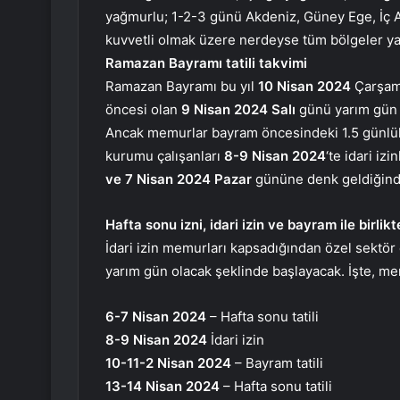
yağmurlu; 1-2-3 günü Akdeniz, Güney Ege, İç 
kuvvetli olmak üzere nerdeyse tüm bölgeler y
Ramazan Bayramı tatili takvimi
Ramazan Bayramı bu yıl
10 Nisan 2024
Çarşamb
öncesi olan
9 Nisan 2024 Salı
günü yarım gün 
Ancak memurlar bayram öncesindeki 1.5 günlük s
kurumu çalışanları
8-9 Nisan 2024
‘te idari izi
ve 7 Nisan 2024 Pazar
gününe denk geldiğinde
Hafta sonu izni, idari izin ve bayram ile bir
İdari izin memurları kapsadığından özel sektör ç
yarım gün olacak şeklinde başlayacak. İşte, mem
6-7 Nisan 2024
– Hafta sonu tatili
8-9 Nisan 2024
İdari izin
10-11-2 Nisan 2024
– Bayram tatili
13-14 Nisan 2024
– Hafta sonu tatili