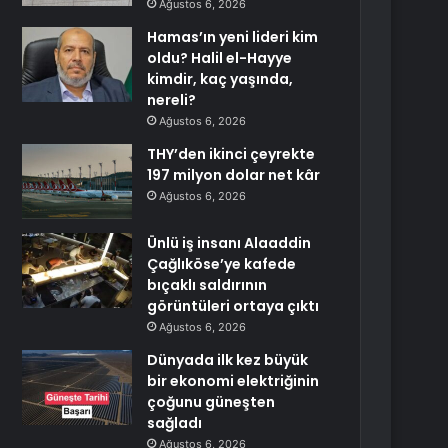
Ağustos 6, 2026
Hamas’ın yeni lideri kim
oldu? Halil el-Hayye
kimdir, kaç yaşında,
nereli?
Ağustos 6, 2026
THY’den ikinci çeyrekte
197 milyon dolar net kâr
Ağustos 6, 2026
Ünlü iş insanı Alaaddin
Çağlıköse’ye kafede
bıçaklı saldırının
görüntüleri ortaya çıktı
Ağustos 6, 2026
Dünyada ilk kez büyük
bir ekonomi elektriğinin
çoğunu güneşten
sağladı
Ağustos 6, 2026