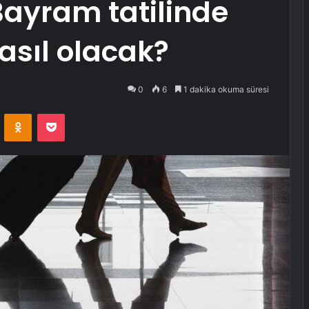
Bayram tatilinde
sıl olacak?
0
6
1 dakika okuma süresi
VKontakte
Odnoklassniki
Pocket