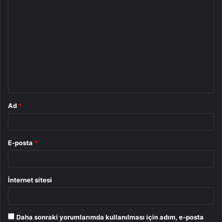
Y
o
r
u
m
*
Ad
*
E-posta
*
İnternet sitesi
Daha sonraki yorumlarımda kullanılması için adım, e-posta