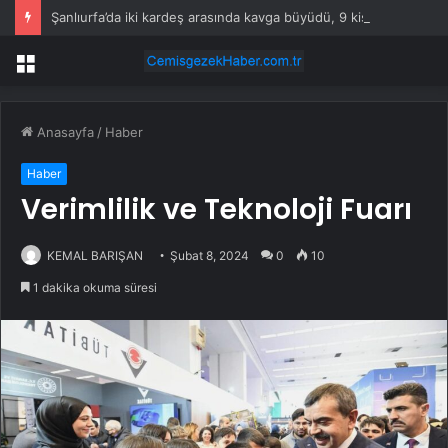
Şanlıurfa’da iki kardeş arasında kavga büyüdü, 9 kişi yaralandı
Menü
Anasayfa
/
Haber
Haber
Verimlilik ve Teknoloji Fuarı
KEMAL BARIŞAN
Şubat 8, 2024
0
10
1 dakika okuma süresi