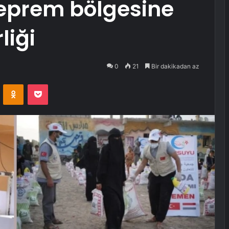
eprem bölgesine
liği
0
21
Bir dakikadan az
VKontakte
Odnoklassniki
Pocket