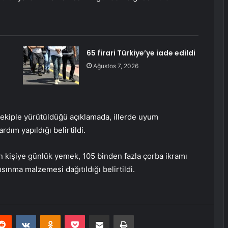
65 firari Türkiye’ye iade edildi
Ağustos 7, 2026
ir ekiple yürütüldüğü açıklamada, illerde uyum
dım yapıldığı belirtildi.
n kişiye günlük yemek, 105 binden fazla çorba ikramı
ısınma malzemesi dağıtıldığı belirtildi.
erest
Reddit
VKontakte
Odnoklassniki
Pocket
E-Posta ile paylaş
Yazdır