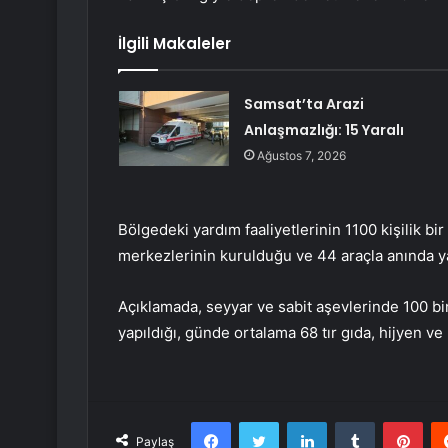
İlgili Makaleler
Samsat’ta Arazi
Anlaşmazlığı: 15 Yaralı
Ağustos 7, 2026
Bölgedeki yardım faaliyetlerinin 1100 kişilik b
merkezlerinin kurulduğu ve 44 araçla anında yar
Açıklamada, seyyar ve sabit aşevlerinde 100 bi
yapıldığı, günde ortalama 68 tır gıda, hijyen ve 
Facebook
Twitter
LinkedIn
Tumblr
Pint
Paylaş