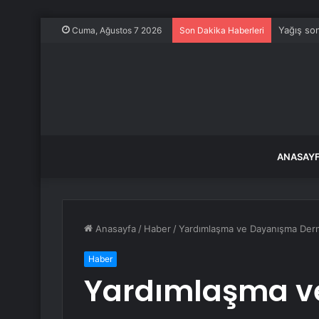
Yağış son
Cuma, Ağustos 7 2026
Son Dakika Haberleri
ANASAY
Anasayfa
/
Haber
/
Yardımlaşma ve Dayanışma Dern
Haber
Yardımlaşma v