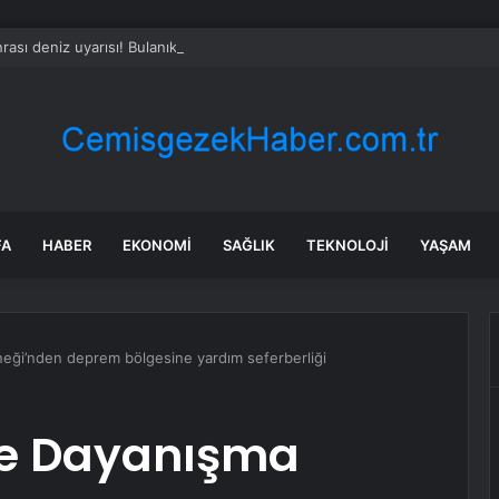
rası deniz uyarısı! Bulanık ve kötü kokulu suda yüzmeyin
FA
HABER
EKONOMI
SAĞLIK
TEKNOLOJI
YAŞAM
eği’nden deprem bölgesine yardım seferberliği
e Dayanışma