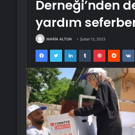
Derneği’nden d
yardım seferber
MARİA ALTUN
Şubat 12, 2023
Facebook
Twitter
LinkedIn
Tumblr
Pinterest
Reddit