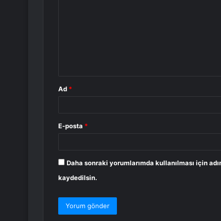
o
r
u
m
*
Ad
*
E-posta
*
Daha sonraki yorumlarımda kullanılması için adı
kaydedilsin.