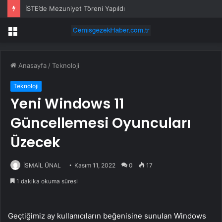
İSTE’de Mezuniyet Töreni Yapıldı
Menü
Anasayfa
/
Teknoloji
Teknoloji
Yeni Windows 11
Güncellemesi Oyuncuları
Üzecek
İSMAİL ÜNAL
Kasım 11, 2022
0
17
1 dakika okuma süresi
Geçtiğimiz ay kullanıcıların beğenisine sunulan Windows