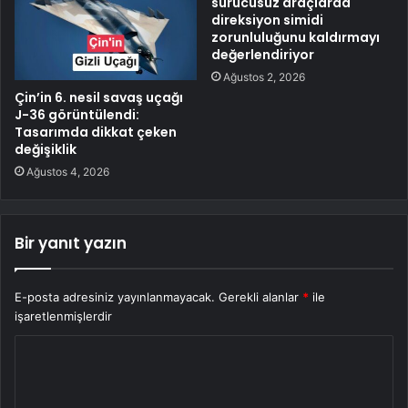
sürücüsüz araçlarda
direksiyon simidi
zorunluluğunu kaldırmayı
değerlendiriyor
Ağustos 2, 2026
Çin’in 6. nesil savaş uçağı
J-36 görüntülendi:
Tasarımda dikkat çeken
değişiklik
Ağustos 4, 2026
Bir yanıt yazın
E-posta adresiniz yayınlanmayacak.
Gerekli alanlar
*
ile
işaretlenmişlerdir
Y
o
r