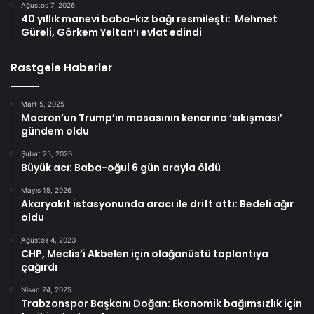
Ağustos 7, 2026
40 yıllık manevi baba-kız bağı resmileşti: Mehmet
Güreli, Görkem Yeltan’ı evlat edindi
Rastgele Haberler
Mart 5, 2025
Macron’un Trump’ın masasının kenarına ‘sıkışması’
gündem oldu
Şubat 25, 2026
Büyük acı: Baba-oğul 6 gün arayla öldü
Mayıs 15, 2026
Akaryakıt istasyonunda aracı ile drift attı: Bedeli ağır
oldu
Ağustos 4, 2023
CHP, Meclis’i Akbelen için olağanüstü toplantıya
çağırdı
Nisan 24, 2025
Trabzonspor Başkanı Doğan: Ekonomik bağımsızlık için