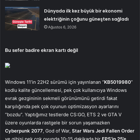
Dünyada ilk kez büyük bir ekonomi
elektriğinin çoğunu güneşten sağladı
Ağustos 6, 2026
Bu sefer badire ekran kartı değil
Windows 11’in 22H2 sürümü için yayınlanan “
KB5019980
”
kodlu kalite güncellemesi, pek çok kullanıcıya Windows
evrak gezgininin sekmeli görünümünü getirdi fakat
karşılığında pek çok oyunun optimizasyon ayarlarını
“bozdu”. Yaptığımız testlerde CS:GO, ETS 2 ve GTA V
üzere oyunlarda rastgele bir sorun yaşamazken
Cyberpunk 2077
, God of War,
Star Wars Jedi Fallen Order
ve gibisi pek çok oyunda 10-15 dakikada bir
FPS’in 25’e