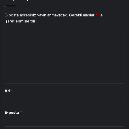
E-posta adresiniz yayınlanmayacak.
Gerekli alanlar
*
ile
işaretlenmişlerdir
Y
o
r
u
m
*
Ad
*
E-posta
*