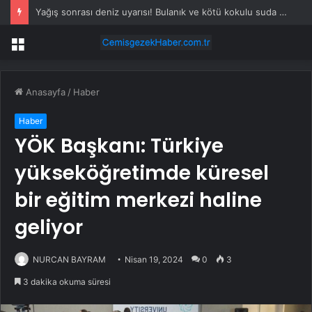
Yağış sonrası deniz uyarısı! Bulanık ve kötü kokulu suda yüzmeyin
Menü
Anasayfa
/
Haber
Haber
YÖK Başkanı: Türkiye
yükseköğretimde küresel
bir eğitim merkezi haline
geliyor
NURCAN BAYRAM
Nisan 19, 2024
0
3
3 dakika okuma süresi