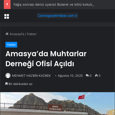
Yağış sonrası deniz uyarısı! Bulanık ve kötü kokulu suda yüzmeyin
Menü
Anasayfa
/
Haber
Haber
Amasya’da Muhtarlar
Derneği Ofisi Açıldı
MEHMET HAZBİN KAZBEK
Ağustos 10, 2025
0
0
Bir dakikadan az