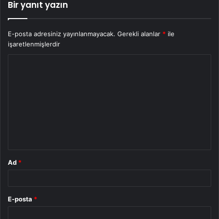
Bir yanıt yazın
E-posta adresiniz yayınlanmayacak.
Gerekli alanlar
*
ile
işaretlenmişlerdir
Y
o
r
u
m
*
Ad
*
E-posta
*