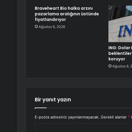
Braveheart Bio halka arzını
pazarlama aralığının üstünde
fiyatlandırıyor
Ağustos 6, 2026
ING: Dolar 
beklentiler
koruyor
Ağustos 6, 
Bir yanıt yazın
E-posta adresiniz yayınlanmayacak.
Gerekli alanlar
*
i
Y