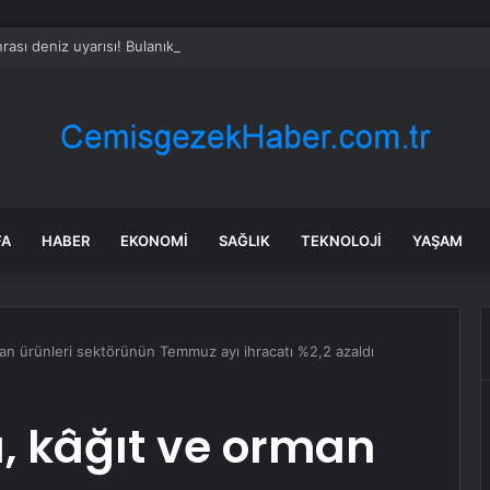
rası deniz uyarısı! Bulanık ve kötü kokulu suda yüzmeyin
FA
HABER
EKONOMI
SAĞLIK
TEKNOLOJI
YAŞAM
man ürünleri sektörünün Temmuz ayı ihracatı %2,2 azaldı
, kâğıt ve orman