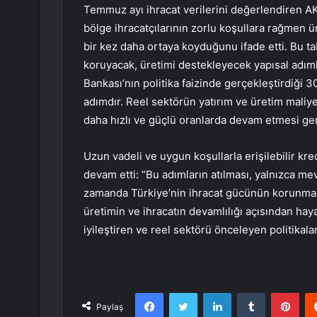
Temmuz ayı ihracat verilerini değerlendiren AK
bölge ihracatçılarının zorlu koşullara rağmen ü
bir kez daha ortaya koyduğunu ifade etti. Bu ta
koruyacak, üretimi destekleyecek yapısal adımla
Bankası’nın politika faizinde gerçekleştirdiği 3
adımdır. Reel sektörün yatırım ve üretim maliyet
daha hızlı ve güçlü oranlarda devam etmesi ger
Uzun vadeli ve uygun koşullarla erişilebilir kre
devam etti: “Bu adımların atılması, yalnızca mev
zamanda Türkiye’nin ihracat gücünün korunmasını
üretimin ve ihracatın devamlılığı açısından hay
iyileştiren ve reel sektörü önceleyen politikala
Facebook
Twitter
LinkedIn
Tumblr
Pint
Paylaş