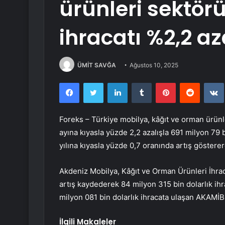
ürünleri sektö
ihracatı %2,2 az
ÜMİT SAVĞA
Ağustos 10, 2025
Facebook
Twitter
LinkedIn
Tumblr
Pinterest
Reddit
Foreks – Türkiye mobilya, kâğıt ve orman ürünl
ayına kıyasla yüzde 2,2 azalışla 691 milyon 79 bi
yılına kıyasla yüzde 0,7 oranında artış göstere
Akdeniz Mobilya, Kâğıt ve Orman Ürünleri İhrac
artış kaydederek 84 milyon 315 bin dolarlık 
milyon 081 bin dolarlık ihracata ulaşan AKAMİB
İlgili Makaleler