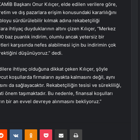
AMİB Başkanı Onur Kılıçer, elde edilen verilere göre,
retim ve dış pazarlara erişim konusundaki kararlılığını
bloyu sürdürülebilir kılmak adına rekabetçiliği
ra ihtiyaç duyduklarının altını çizen Kılıçer, “Merkez
00 baz puanlık indirim, olumlu ancak yetersiz bir
leri karşısında nefes alabilmesi için bu indirimin çok
ektiğini düşünüyoruz.” dedi.
dilere ihtiyaç olduğuna dikkat çeken Kılıçer, şöyle
cut koşullarda firmaların ayakta kalmasını değil, aynı
 da sağlayacaktır. Rekabetçiliğin tesisi ve sürekliliği,
ati önem taşımaktadır. Bu nedenle, finansal koşulları
rın bir an evvel devreye alınmasını bekliyoruz.”
erest
Reddit
VKontakte
Odnoklassniki
Pocket
E-Posta ile paylaş
Yazdır