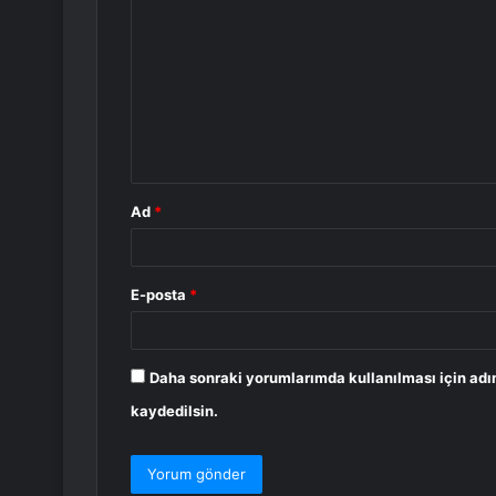
o
r
u
m
*
Ad
*
E-posta
*
Daha sonraki yorumlarımda kullanılması için adı
kaydedilsin.