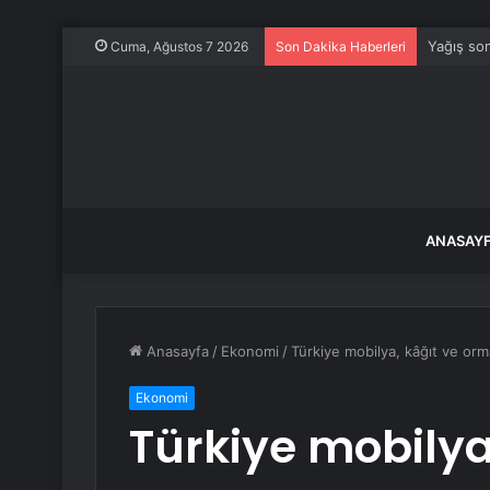
Yağış son
Cuma, Ağustos 7 2026
Son Dakika Haberleri
ANASAY
Anasayfa
/
Ekonomi
/
Türkiye mobilya, kâğıt ve or
Ekonomi
Türkiye mobilya