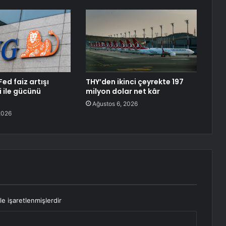
Fed faiz artışı
THY’den ikinci çeyrekte 197
i ile gücünü
milyon dolar net kâr
Ağustos 6, 2026
2026
le işaretlenmişlerdir