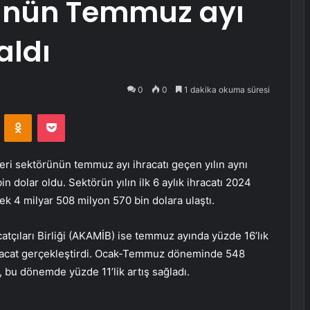
rünün Temmuz ayı
aldı
0
0
1 dakika okuma süresi
VKontakte
Odnoklassniki
Pocket
eri sektörünün temmuz ayı ihracatı geçen yılın aynı
n dolar oldu. Sektörün yılın ilk 6 aylık ihracatı 2024
rek 4 milyar 508 milyon 570 bin dolara ulaştı.
atçıları Birliği (AKAMİB) ise temmuz ayında yüzde 16’lık
ihracat gerçekleştirdi. Ocak-Temmuz döneminde 548
, bu dönemde yüzde 11’lik artış sağladı.