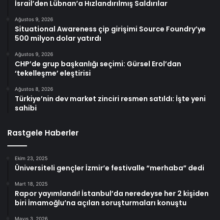
İsrail’den Lübnan’a Hızlandırılmış Saldırılar
Ağustos 9, 2026
Situational Awareness çip girişimi Source Foundry’ye
500 milyon dolar yatırdı
Ağustos 9, 2026
CHP’de grup başkanlığı seçimi: Gürsel Erol’dan
‘tekelleşme’ eleştirisi
Ağustos 8, 2026
Türkiye’nin dev market zinciri resmen satıldı: İşte yeni
sahibi
Rastgele Haberler
Ekim 23, 2025
Üniversiteli gençler İzmir’e festivalle “merhaba” dedi
Mart 18, 2025
Rapor yayımlandı! İstanbul’da neredeyse her 2 kişiden
biri İmamoğlu’na açılan soruşturmaları konuştu
Mayıs 3, 2026