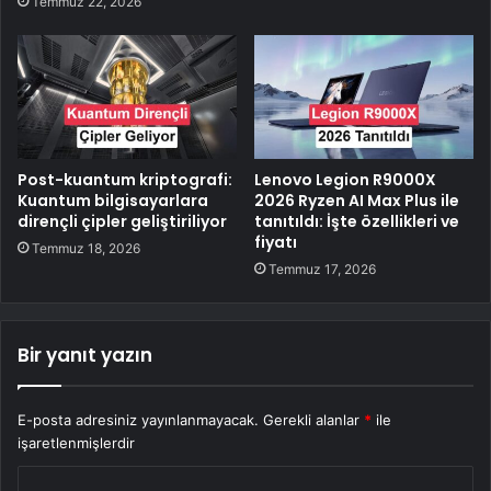
Temmuz 22, 2026
Post-kuantum kriptografi:
Lenovo Legion R9000X
Kuantum bilgisayarlara
2026 Ryzen AI Max Plus ile
dirençli çipler geliştiriliyor
tanıtıldı: İşte özellikleri ve
fiyatı
Temmuz 18, 2026
Temmuz 17, 2026
Bir yanıt yazın
E-posta adresiniz yayınlanmayacak.
Gerekli alanlar
*
ile
işaretlenmişlerdir
Y