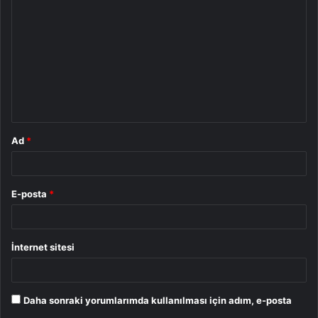
o
r
u
m
*
Ad
*
E-posta
*
İnternet sitesi
Daha sonraki yorumlarımda kullanılması için adım, e-posta