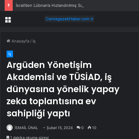
İsrail’den Lübnan’a Hızlandırılmış Saldırılar
Menü
Anasayfa
/
İş
İş
Argüden Yönetişim
Akademisi ve TÜSİAD, iş
dünyasına yönelik yapay
zeka toplantısına ev
sahipliği yaptı
İSMAİL ÜNAL
Şubat 15, 2024
0
10
1 dakika okuma süresi