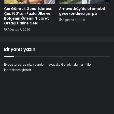
Çin Gümrük Genel İdaresi:
Arnavutköy’de otomobil
Çin, 160’tan Fazla Ülke ve
gecekonduya çarptı
Bölgenin Önemli Ticaret
Ağustos 7, 2026
Ortağı Haline Geldi
Ağustos 7, 2026
Bir yanıt yazın
E-posta adresiniz yayınlanmayacak.
Gerekli alanlar
*
ile
işaretlenmişlerdir
Y
o
r
u
m