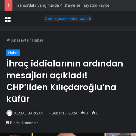
Fransa’daki yangınlarda 4 itfaiye eri hayatını kaybetti
Menü
Anasayfa
/
Haber
Haber
İhraç iddialarının ardından
mesajları açıkladı!
CHP’liden Kılıçdaroğlu’na
küfür
KEMAL BARIŞAN
Şubat 15, 2024
0
8
Bir dakikadan az