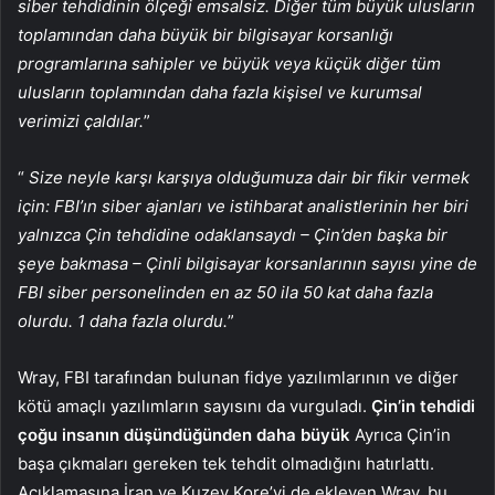
siber tehdidinin ölçeği emsalsiz. Diğer tüm büyük ulusların
toplamından daha büyük bir bilgisayar korsanlığı
programlarına sahipler ve büyük veya küçük diğer tüm
ulusların toplamından daha fazla kişisel ve kurumsal
verimizi çaldılar.
”
“
Size neyle karşı karşıya olduğumuza dair bir fikir vermek
için: FBI’ın siber ajanları ve istihbarat analistlerinin her biri
yalnızca Çin tehdidine odaklansaydı – Çin’den başka bir
şeye bakmasa – Çinli bilgisayar korsanlarının sayısı yine de
FBI siber personelinden en az 50 ila 50 kat daha fazla
olurdu. 1 daha fazla olurdu.
”
Wray, FBI tarafından bulunan fidye yazılımlarının ve diğer
kötü amaçlı yazılımların sayısını da vurguladı.
Çin’in tehdidi
çoğu insanın düşündüğünden daha büyük
Ayrıca Çin’in
başa çıkmaları gereken tek tehdit olmadığını hatırlattı.
Açıklamasına İran ve Kuzey Kore’yi de ekleyen Wray, bu