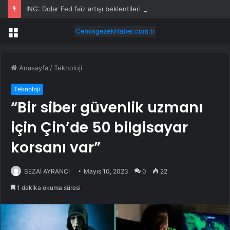
ING: Dolar Fed faiz artışı beklentileri ile gücünü koruyor
Menü
Anasayfa
/
Teknoloji
Teknoloji
“Bir siber güvenlik uzmanı
için Çin’de 50 bilgisayar
korsanı var”
SEZAİ AYRANCI
Mayıs 10, 2023
0
22
1 dakika okuma süresi