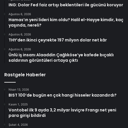
ING: Dolar Fed faiz artışı beklentileri ile gücünü koruyor
Ağustos 6, 2026
Hamas’ın yeni lideri kim oldu? Halil el-Hayye kimdir, kaç
yaşında, nereli?
Ağustos 6, 2026
THY’den ikinci çeyrekte 197 milyon dolar net kâr
Ağustos 6, 2026
Ünlü iş insanı Alaaddin Çağlıköse’ye kafede bıçaklı
saldırının görüntüleri ortaya çıktı
Rastgele Haberler
Nisan 13, 2026
BIST 100’de bugün en çok hangi hisseler kazandırdı?
Kasım 1, 2025
Vontobel ilk 9 ayda 3,2 milyar İsviçre Frangı net yeni
para girişi bildirdi
Şubat 4, 2026