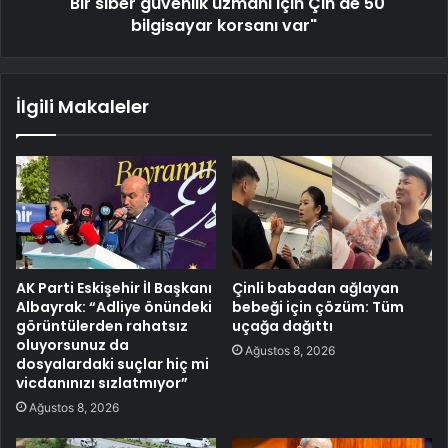
"Bir siber güvenlik uzmanı için Çin'de 50
bilgisayar korsanı var"
İlgili Makaleler
AK Parti Eskişehir İl Başkanı
Çinli babadan ağlayan
Albayrak: “Adliye önündeki
bebeği için çözüm: Tüm
görüntülerden rahatsız
uçağa dağıttı
oluyorsunuz da
Ağustos 8, 2026
dosyalardaki suçlar hiç mi
vicdanınızı sızlatmıyor”
Ağustos 8, 2026