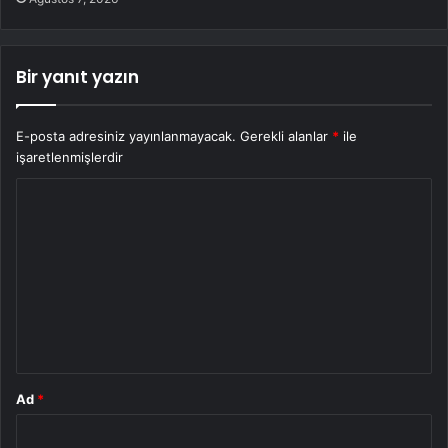
Bir yanıt yazın
E-posta adresiniz yayınlanmayacak.
Gerekli alanlar
*
ile
işaretlenmişlerdir
Y
o
r
u
m
*
Ad
*