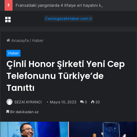
Fransa’daki yangınlarda 4 itfaiye eri hayatını kaybetti
Menü
Anasayfa
/
Haber
Haber
Çinli Honor Şirketi Yeni Cep
Telefonunu Türkiye’de
Tanıttı
SEZAİ AYRANCI
Mayıs 10, 2023
0
20
Bir dakikadan az