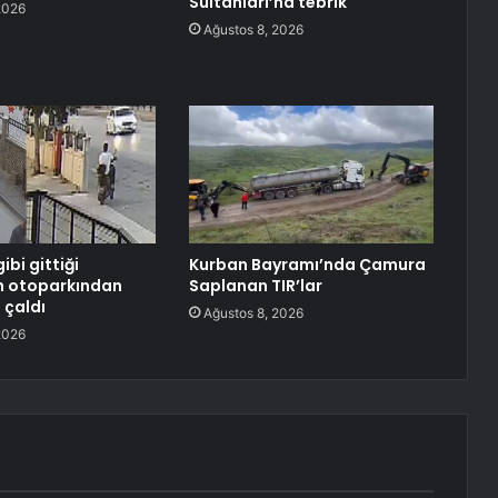
Sultanları’na tebrik
2026
Ağustos 8, 2026
ibi gittiği
Kurban Bayramı’nda Çamura
n otoparkından
Saplanan TIR’lar
 çaldı
Ağustos 8, 2026
2026