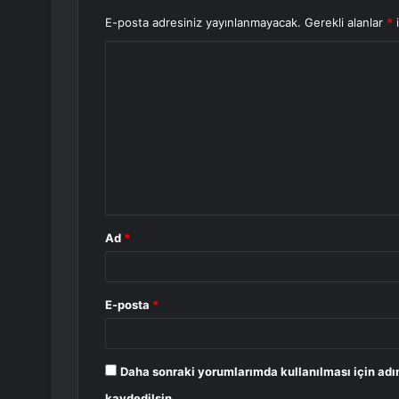
E-posta adresiniz yayınlanmayacak.
Gerekli alanlar
*
i
Y
o
r
u
m
*
Ad
*
E-posta
*
Daha sonraki yorumlarımda kullanılması için adı
kaydedilsin.