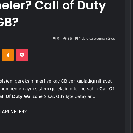
eler? Call of Duty
GB?
0
35
1 dakika okuma süresi
VKontakte
Odnoklassniki
Pocket
sistem gereksinimleri ve kaç GB yer kapladığı nihayet
hemen hemen aynı sistem gereksinimlerine sahip
Call Of
all Of Duty Warzone
2 kaç GB? İşte detaylar…
LARI NELER?