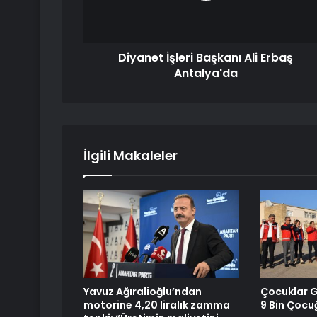
Diyanet İşleri Başkanı Ali Erbaş
Antalya'da
İlgili Makaleler
Yavuz Ağıralioğlu’ndan
Çocuklar G
motorine 4,20 liralık zamma
9 Bin Çocu