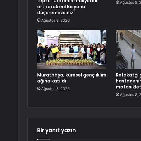
tepki: “Üretimin maliyetini
Ağustos 8, 
artırarak enflasyonu
düşüremezsiniz”
Ağustos 8, 2026
Muratpaşa, küresel genç iklim
Refakatçi g
ağına katıldı
hastaneni
motosiklet
Ağustos 8, 2026
Ağustos 8, 
Bir yanıt yazın