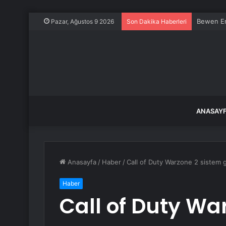
İsrail’den
Pazar, Ağustos 9 2026
Son Dakika Haberleri
ANASAY
Anasayfa
/
Haber
/
Call of Duty Warzone 2 sistem g
Haber
Call of Duty Wa