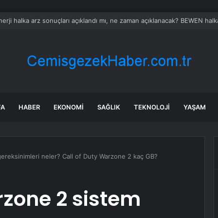
 Lübnan’a Hızlandırılmış Saldırılar
FA
HABER
EKONOMI
SAĞLIK
TEKNOLOJI
YAŞAM
ereksinimleri neler? Call of Duty Warzone 2 kaç GB?
rzone 2 sistem