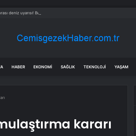
rası deniz uyarısı! Bulanık ve kötü kokulu suda yüzmeyin
FA
HABER
EKONOMI
SAĞLIK
TEKNOLOJI
YAŞAM
arı
amulaştırma kararı