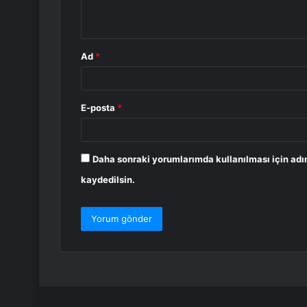
*
Ad
*
E-posta
*
Daha sonraki yorumlarımda kullanılması için adı
kaydedilsin.