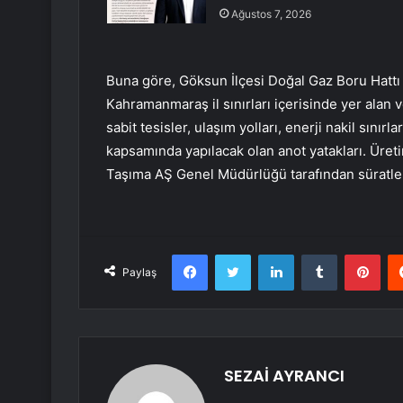
Ağustos 7, 2026
Buna göre, Göksun İlçesi Doğal Gaz Boru Hattı 
Kahramanmaraş il sınırları içerisinde yer alan 
sabit tesisler, ulaşım yolları, enerji nakil sınır
kapsamında yapılacak olan anot yatakları. Üreti
Taşıma AŞ Genel Müdürlüğü tarafından süratle k
Facebook
Twitter
LinkedIn
Tumblr
Pint
Paylaş
SEZAİ AYRANCI