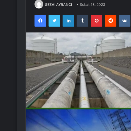
SEZAİ AYRANCI
Şubat 23, 2023
Facebook
Twitter
LinkedIn
Tumblr
Pinterest
Reddit