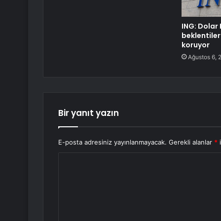
ING: Dolar 
beklentiler
koruyor
Ağustos 6, 
Bir yanıt yazın
E-posta adresiniz yayınlanmayacak.
Gerekli alanlar
*
i
Y
o
r
u
m