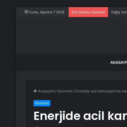
Yağış son
Cuma, Ağustos 7 2026
Son Dakika Haberleri
ANASAY
Anasayfa
/
Ekonomi
/
Enerjide acil kamulaştırma kar
Ekonomi
Enerjide acil k