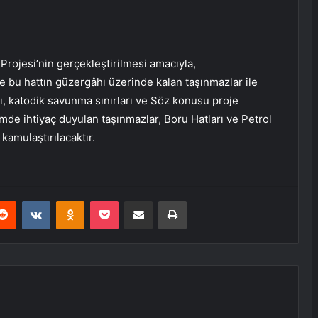
Projesi’nin gerçekleştirilmesi amacıyla,
ve bu hattın güzergâhı üzerinde kalan taşınmazlar ile
ları, katodik savunma sınırları ve Söz konusu proje
mde ihtiyaç duyulan taşınmazlar, Boru Hatları ve Petrol
amulaştırılacaktır.
erest
Reddit
VKontakte
Odnoklassniki
Pocket
E-Posta ile paylaş
Yazdır