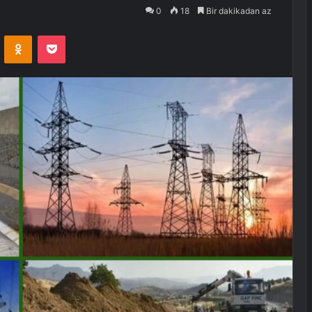
0
18
Bir dakikadan az
VKontakte
Odnoklassniki
Pocket