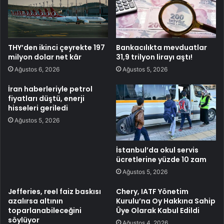
THY’den ikinci çeyrekte 197
Bankacılıkta mevduatlar
milyon dolar net kâr
31,9 trilyon lirayı aştı!
Ağustos 6, 2026
Ağustos 5, 2026
İran haberleriyle petrol
fiyatları düştü, enerji
hisseleri geriledi
Ağustos 5, 2026
İstanbul’da okul servis
ücretlerine yüzde 10 zam
Ağustos 5, 2026
Jefferies, reel faiz baskısı
Chery, IATF Yönetim
azalırsa altının
Kurulu’na Oy Hakkına Sahip
toparlanabileceğini
Üye Olarak Kabul Edildi
söylüyor
Ağustos 4, 2026