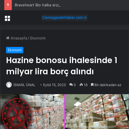
Braveheart Bio halka arzını pazarlama aralığının üstünde fiyatlandırıyor
Menü
Anasayfa
/
Ekonomi
Ekonomi
Hazine bonosu ihalesinde 1
milyar lira borç alındı
İSMAİL ÜNAL
Eylül 15, 2023
0
16
Bir dakikadan az