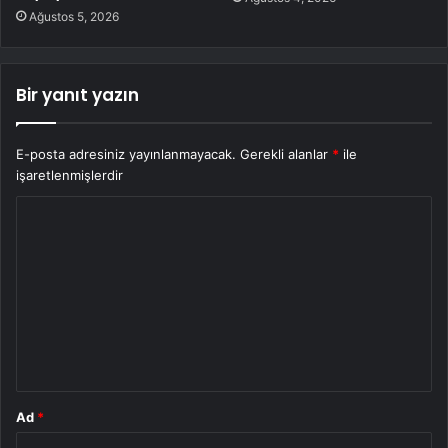
Ağustos 5, 2026
Bir yanıt yazın
E-posta adresiniz yayınlanmayacak.
Gerekli alanlar
*
ile
işaretlenmişlerdir
Y
o
r
u
m
*
Ad
*