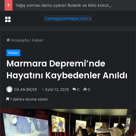
Yağış sonrası deniz uyarısı! Bulanık ve kötü kokulu suda yüzmeyin
Menü
Anasayfa
/
Haber
Haber
Marmara Depremi’nde
Hayatını Kaybedenler Anıldı
DİLAN BİÇER
Eylül 12, 2025
0
0
1 dakika okuma süresi