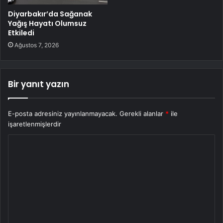
Diyarbakır’da Sağanak
Yağış Hayatı Olumsuz
Etkiledi
Ağustos 7, 2026
Bir yanıt yazın
E-posta adresiniz yayınlanmayacak.
Gerekli alanlar
*
ile
işaretlenmişlerdir
Y
o
r
u
m
*