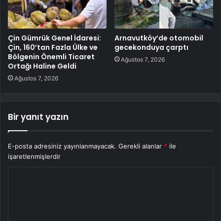
Çin Gümrük Genel İdaresi:
Arnavutköy’de otomobil
Çin, 160’tan Fazla Ülke ve
gecekonduya çarptı
Bölgenin Önemli Ticaret
Ağustos 7, 2026
Ortağı Haline Geldi
Ağustos 7, 2026
Bir yanıt yazın
E-posta adresiniz yayınlanmayacak.
Gerekli alanlar
*
ile
işaretlenmişlerdir
Y
o
r
u