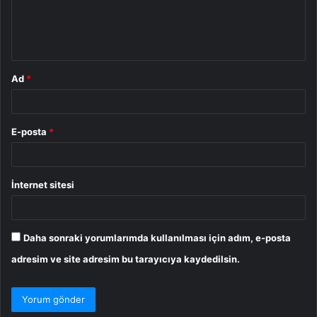
m
*
Ad
*
E-posta
*
İnternet sitesi
Daha sonraki yorumlarımda kullanılması için adım, e-posta
adresim ve site adresim bu tarayıcıya kaydedilsin.