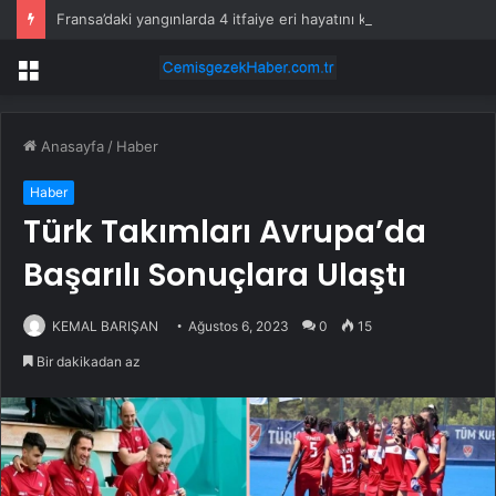
Fransa’daki yangınlarda 4 itfaiye eri hayatını kaybetti
Menü
Anasayfa
/
Haber
Haber
Türk Takımları Avrupa’da
Başarılı Sonuçlara Ulaştı
KEMAL BARIŞAN
Ağustos 6, 2023
0
15
Bir dakikadan az