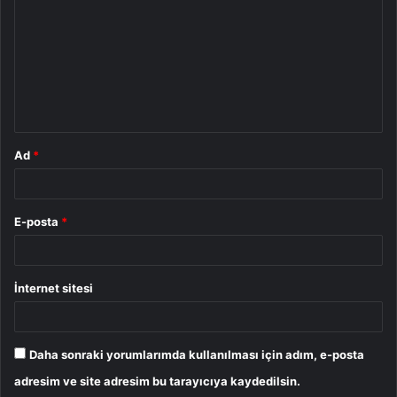
r
u
m
*
Ad
*
E-posta
*
İnternet sitesi
Daha sonraki yorumlarımda kullanılması için adım, e-posta
adresim ve site adresim bu tarayıcıya kaydedilsin.