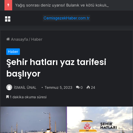
Yağış sonrası deniz uyarısı! Bulanık ve kötü kokulu suda yüzmeyin
Menü
Anasayfa
/
Haber
Haber
Şehir hatları yaz tarifesi
başlıyor
İSMAİL ÜNAL
Temmuz 5, 2023
0
24
1 dakika okuma süresi