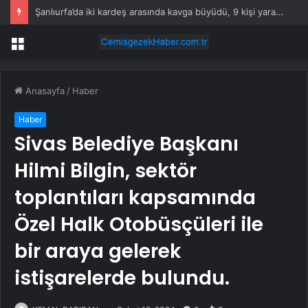
Şanlıurfa’da iki kardeş arasında kavga büyüdü, 9 kişi yaralandı
Menü
Anasayfa
/
Haber
Haber
Sivas Belediye Başkanı
Hilmi Bilgin, sektör
toplantıları kapsamında
Özel Halk Otobüsçüleri ile
bir araya gelerek
istişarelerde bulundu.