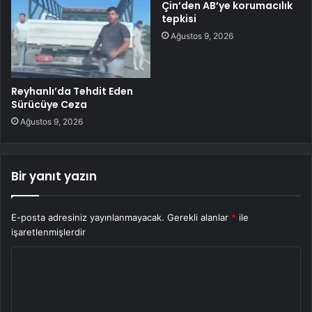
Çin’den AB’ye korumacılık
tepkisi
Ağustos 9, 2026
Reyhanlı’da Tehdit Eden
Sürücüye Ceza
Ağustos 9, 2026
Bir yanıt yazın
E-posta adresiniz yayınlanmayacak.
Gerekli alanlar
*
ile
işaretlenmişlerdir
Y
o
r