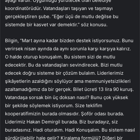
ayağı vardır. Uygunluğu yürütecek olan belediye
koordinatörüdür. Vatandaşları taşıyan ve taşımayı
gerçekleştiren şube. “Eğer üçü de mutlu değilse bu
sistemde bir kasvet var demektir.” söz konusu.
Bilgin, “Mart ayına kadar bizden destek istiyorsunuz. Bunu
verirsek nisan ayında da aynı sorunla karşı karşıya kalırız.
O halde oturup konuşalım. Bu sistem sizi de mutlu
edecektir. Bu da vatandaşları sevindirecek. Bizi mutlu
edecek doğru sisteme bir çözüm bulalım. Liderlerimiz
şikâyetlerin azaldığını söylüyor ama memnuniyetsizlikleri
azaltamadığımız da bir gerçek. Bilet ücreti 13 lira 90 kuruş.
Vatandaşa sorsak bin üç doksan nasıl? Bunu çok yüksek
bir şekilde söylemek istiyorum. Size teklifim
kooperatifimizin burada olmasıdır. Şoför odası burada.
Liderimiz Hakan Demirgil burada. Biz buradayız, siz
buradasınız. Hadi oturalım. Hadi Konuşalım. Bu sistem nasıl
sürdürülebilir hale gelir? Kiralama formülü? Diğeri bir