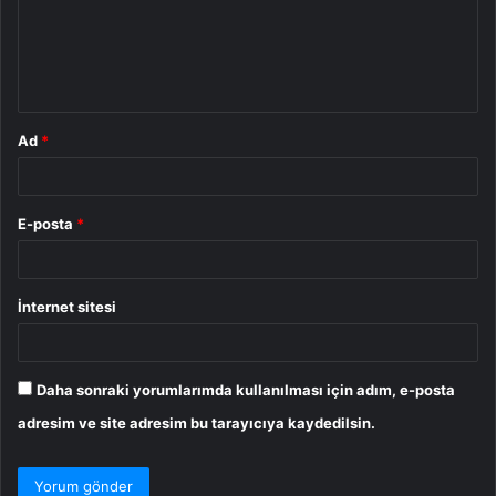
u
m
*
Ad
*
E-posta
*
İnternet sitesi
Daha sonraki yorumlarımda kullanılması için adım, e-posta
adresim ve site adresim bu tarayıcıya kaydedilsin.