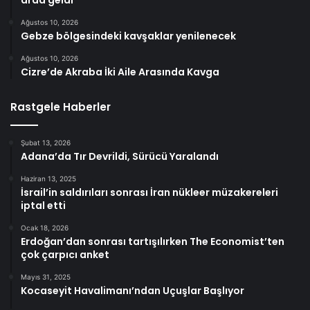
arda geldi
Ağustos 10, 2026
Gebze bölgesindeki kavşaklar yenilenecek
Ağustos 10, 2026
Cizre’de Akraba İki Aile Arasında Kavga
Rastgele Haberler
Şubat 13, 2026
Adana’da Tır Devrildi, Sürücü Yaralandı
Haziran 13, 2025
İsrail’in saldırıları sonrası İran nükleer müzakereleri
iptal etti
Ocak 18, 2026
Erdoğan’dan sonrası tartışılırken The Economist’ten
çok çarpıcı anket
Mayıs 31, 2025
Kocaseyit Havalimanı’ndan Uçuşlar Başlıyor