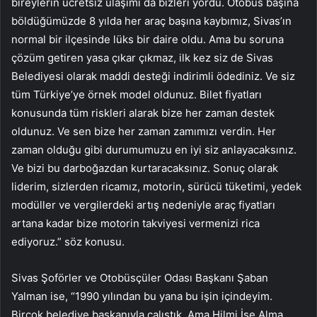
bireylerin ücretsiz ulaşımı da bizleri yordu. Otobüs başına
böldüğümüzde 8 yılda her araç başına kaybımız, Sivas’ın
normal bir ilçesinde lüks bir daire oldu. Ama bu soruna
çözüm getiren yasa çıkar çıkmaz, ilk kez siz de Sivas
Belediyesi olarak maddi desteği indirimli ödediniz. Ve siz
tüm Türkiye’ye örnek model oldunuz. Bilet fiyatları
konusunda tüm riskleri alarak bize her zaman destek
oldunuz. Ve sen bize her zaman zamımızı verdin. Her
zaman olduğu gibi durumumuzu en iyi siz anlayacaksınız.
Ve bizi bu darboğazdan kurtaracaksınız. Sonuç olarak
liderim, sizlerden ricamız, motorin, sürücü tüketimi, yedek
modüller ve vergilerdeki artış nedeniyle araç fiyatları
artana kadar bize motorin takviyesi vermenizi rica
ediyoruz.” söz konusu.
Sivas Şoförler ve Otobüsçüler Odası Başkanı Şaban
Yalman ise, “1990 yılından bu yana bu işin içindeyim.
Birçok belediye başkanıyla çalıştık. Ama Hilmi İşe Alma