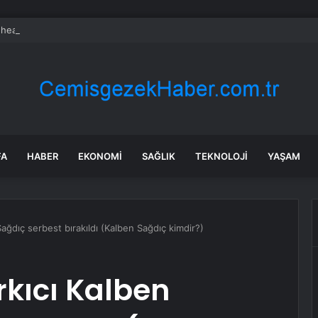
heart Bio halka arzını pazarlama aralığının üstünde fiyatlandırıyor
FA
HABER
EKONOMI
SAĞLIK
TEKNOLOJI
YAŞAM
ğdıç serbest bırakıldı (Kalben Sağdıç kimdir?)
kıcı Kalben