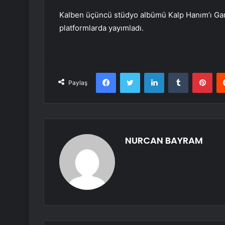
Kalben üçüncü stüdyo albümü Kalp Hanım’ı Garaj
platformlarda yayımladı.
Facebook
Twitter
LinkedIn
Tumblr
Pint
Paylaş
NURCAN BAYRAM