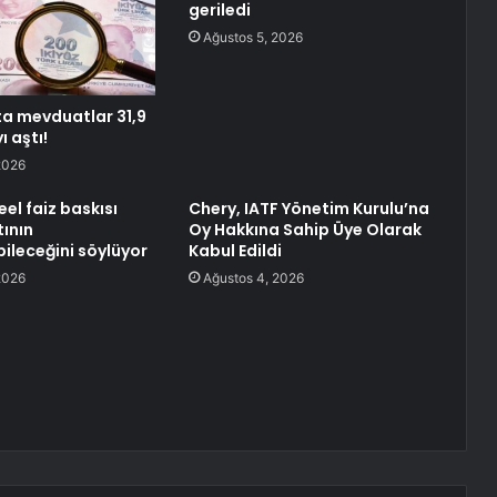
geriledi
Ağustos 5, 2026
ta mevduatlar 31,9
ı aştı!
2026
eel faiz baskısı
Chery, IATF Yönetim Kurulu’na
tının
Oy Hakkına Sahip Üye Olarak
ileceğini söylüyor
Kabul Edildi
2026
Ağustos 4, 2026