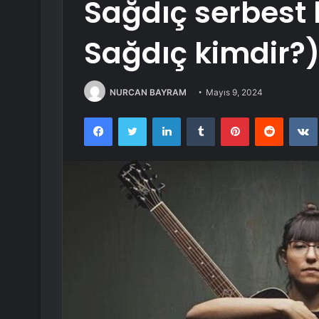
Sağdıç serbest 
Sağdıç kimdir?
NURCAN BAYRAM
Mayıs 9, 2024
Facebook
Twitter
LinkedIn
Tumblr
Pinterest
Reddit