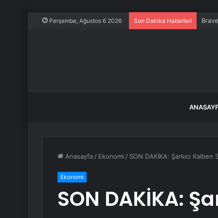
Brave
Perşembe, Ağustos 6 2026
Son Dakika Haberleri
ANASAY
Anasayfa
/
Ekonomi
/
SON DAKİKA: Şarkıcı Kalben Sa
Ekonomi
SON DAKİKA: Şar