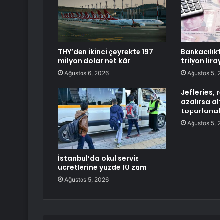
THY’den ikinci çeyrekte 197
Bankacılık
milyon dolar net kâr
trilyon liray
Ağustos 6, 2026
Ağustos 5, 
Jefferies, r
azalırsa al
toparlanab
Ağustos 5, 
İstanbul’da okul servis
ücretlerine yüzde 10 zam
Ağustos 5, 2026