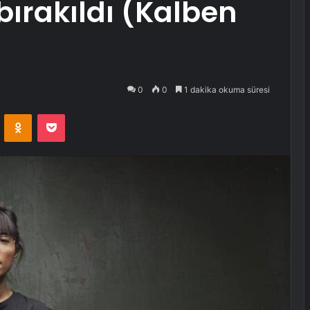
bırakıldı (Kalben
)
0
0
1 dakika okuma süresi
VKontakte
Odnoklassniki
Pocket