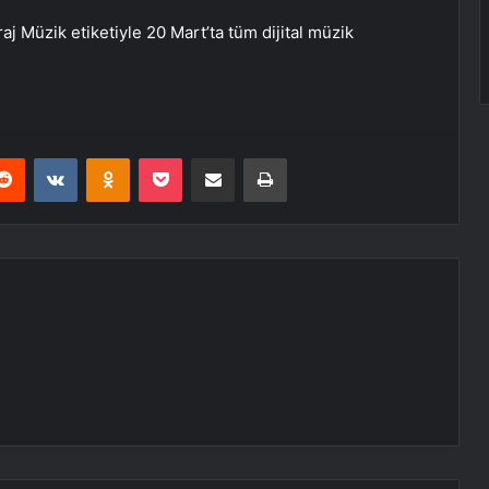
 Müzik etiketiyle 20 Mart’ta tüm dijital müzik
erest
Reddit
VKontakte
Odnoklassniki
Pocket
E-Posta ile paylaş
Yazdır