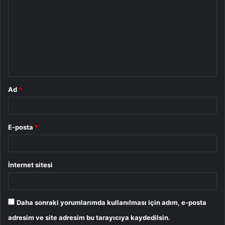
o
r
u
m
*
Ad
*
E-posta
*
İnternet sitesi
Daha sonraki yorumlarımda kullanılması için adım, e-posta
adresim ve site adresim bu tarayıcıya kaydedilsin.