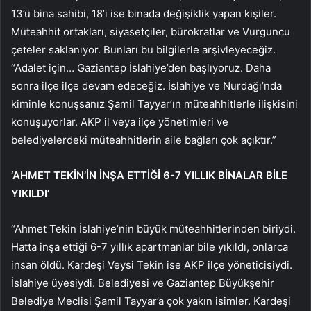
13’ü bina sahibi, 18’i ise binada değişiklik yapan kişiler.
Müteahhit ortakları, siyasetçiler, bürokratlar ve Vurguncu
çeteler saklanıyor. Bunları bu bilgilerle arşivleyeceğiz.
“Adalet için… Gaziantep İslahiye’den başlıyoruz. Daha
sonra ilçe ilçe devam edeceğiz. İslahiye ve Nurdağı’nda
kiminle konuşsanız Şamil Tayyar’ın müteahhitlerle ilişkisini
konuşuyorlar. AKP il veya ilçe yönetimleri ve
belediyelerdeki müteahhitlerin aile bağları çok açıktır.”
‘AHMET TEKİN’İN İNŞA ETTİĞİ 6-7 YILLIK BİNALAR BİLE
YIKILDI’
“Ahmet Tekin İslahiye’nin büyük müteahhitlerinden biriydi.
Hatta inşa ettiği 6-7 yıllık apartmanlar bile yıkıldı, onlarca
insan öldü. Kardeşi Veysi Tekin ise AKP ilçe yöneticisiydi.
İslahiye üyesiydi. Belediyesi ve Gaziantep Büyükşehir
Belediye Meclisi Şamil Tayyar’a çok yakın isimler. Kardeşi