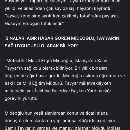
Başkanıydı. Yaptırdığı Hüseyin Tayyip Erdoğan Apartmanı
yıkıldı ve ailesinden çok sayıda kişi hayatını kaybetti.
Tayyar, kendisine sarılırken çekilmiş fotoğrafını paylaştı.
Hüseyin Erdoğan tutuklandı.”
‘BİNALARI AĞIR HASAR GÖREN MIDEOĞLU, TAYYAR’IN
SAĞ UYGUCUSU OLARAK BİLİYOR’
“Müteahhit Murat Ergin Mideoğlu, İslahiye’de Şamil
Tayyar’ın sağ kolu olarak biliniyor. Bir yıllık binaları
depremde ağır hasar gördü. Mideoğlu aslında öğretmen ve
eski İlçe Milli Eğitim Müdürü. Tayyar milletvekiliyken
milletvekiliydi. İslahiye Belediye Başkan Yardımcılığı
görevini yürüttü.
Mideoğlu’nun yeşil alanlardan konut ve ticari alana
dönüştürülen alanlarda yapılar inşa ettiği iddia ediliyor.
Şamil Tayyar’ın kardeşiyle manevi partner olduğu iddiası