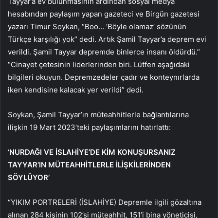
Tayyar’a ev bulunmasının ardından sosyal medya
hesabından paylaşım yapan gazeteci ve Birgün gazetesi
yazarı Timur Soykan, “Boo… ‘Böyle olamaz’ sözünün
Türkçe karşılığı yok” dedi. Artık Şamil Tayyar’a deprem evi
verildi. Şamil Tayyar depremde binlerce insanı öldürdü.”
“Cinayet çetesinin liderlerinden biri. Lütfen aşağıdaki
bilgileri okuyun. Depremzedeler çadır ve konteynırlarda
iken kendisine kalacak yer verildi” dedi.
Soykan, Şamil Tayyar’ın müteahhitlerle bağlantılarına
ilişkin 19 Mart 2023’teki paylaşımlarını hatırlattı:
‘NURDAĞI VE İSLAHİYE’DE KİM KONUŞURSANIZ
TAYYAR’IN MÜTEAHHİTLERLE İLİŞKİLERİNDEN
SÖYLÜYOR’
“YIKIM PORTRELERİ (İSLAHİYE) Depremle ilgili gözaltına
alınan 284 kişinin 102’si müteahhit, 151’i bina yöneticisi,