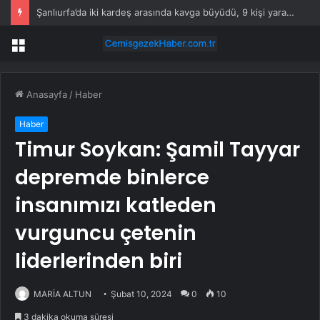
Şanlıurfa’da iki kardeş arasında kavga büyüdü, 9 kişi yaralandı
Menü
Anasayfa
/
Haber
Haber
Timur Soykan: Şamil Tayyar
depremde binlerce
insanımızı katleden
vurguncu çetenin
liderlerinden biri
MARİA ALTUN
Şubat 10, 2024
0
10
3 dakika okuma süresi