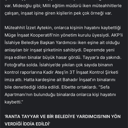
var. Mideoğlu gibi; Milli eğitim müdürü iken müteahhitlerle
çalışan, inşaat işine giren kişilerin pek çok örneği var.
Müteahhit İzzet Aytekin, onlarca kişinin hayatını kaybettiği
Müge İnşaat Kooperatifi’nin yönetim kurulu üyesiydi. AKP’li
İslahiye Belediye Başkan Yardımcısı iken eşine ait olduğu
anlaşılan bir inşaat şirketinin sahibiydi. Depremde yeni
inşa edilen binalar büyük hasar gördü. Tayyar’a da yakındı.
Fotoğrafta solda. İslahiye’de yıkılan çok sayıda binanın
kontrol raporlarına Kadir Ateş’in 3T İnşaat Kontrol Şirketi
imza attı. Hatta kardeşine ait Bahadır İnşaat’ın binalarını
bile denetlediği iddia edildi. Elbette ortaklardı. “Sefa
Apartmanı’nın bulunduğu binalarda onlarca kişi hayatını
kaybetti.”
‘RANTA TAYYAR VE BİR BELEDİYE YARDIMCISI’NIN YÖN
VERDİĞİ İDDİA EDİLDİ’