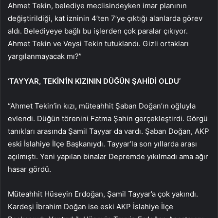
Ahmet Tekin, belediye meclisindeyken imar planının
değiştirildiği, kat izninin 4’ten 7’ye çıktığı alanlarda görev
aldı. Belediyeye bağlı bu işlerden çok paralar çıkıyor.
Ahmet Tekin ve Veysi Tekin tutuklandı. Gizli ortakları
yargılanmayacak mı?”
‘TAYYAR, TEKİN’İN KIZININ DÜĞÜN ŞAHİDİ OLDU’
“Ahmet Tekin’in kızı, müteahhit Şaban Doğan’ın oğluyla
evlendi. Düğün törenini Fatma Şahin gerçekleştirdi. Görgü
tanıkları arasında Şamil Tayyar da vardı. Şaban Doğan, AKP
eski İslahiye İlçe Başkanıydı. Tayyar’la son yıllarda arası
açılmıştı. Yeni yapılan binalar Depremde yıkılmadı ama ağır
hasar gördü.
Müteahhit Hüseyin Erdoğan, Şamil Tayyar’a çok yakındı.
Kardeşi İbrahim Doğan ise eski AKP İslahiye İlçe