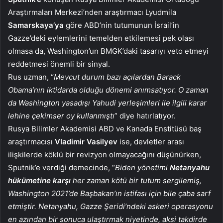
Araştırmaları Merkezi’nden araştırmacı Lyudmila
Samarskaya’ya
göre ABD’nin tutumunun İsrail’in
Gazze’deki eylemlerini temelden etkilemesi pek olası
olmasa da, Washington’un BMGK’daki tasarıyı veto etmeyi
reddetmesi önemli bir sinyal.
Rus uzman, “
Mevcut durum bazı açılardan Barack
Obama’nın iktidarda olduğu dönemi anımsatıyor. O zaman
da Washington yasadışı Yahudi yerleşimleri ile ilgili karar
lehine çekimser oy kullanmıştı
” diye hatırlatıyor.
Rusya Bilimler Akademisi ABD ve Kanada Enstitüsü baş
araştırmacısı
Vladimir Vasilyev
ise, devletler arası
ilişkilerde köklü bir revizyon olmayacağını düşünürken,
Sputnik’e verdiği demecinde, “
Biden yönetimi
Netanyahu
hükümetine karşı
her zaman kötü bir tutum sergilemiş,
Washington 2021’de Başbakan’ın istifası için bile çaba sarf
etmiştir. Netanyahu, Gazze Şeridi’ndeki askeri operasyonu
en azından bir sonuca ulaştırmak niyetinde, aksi takdirde