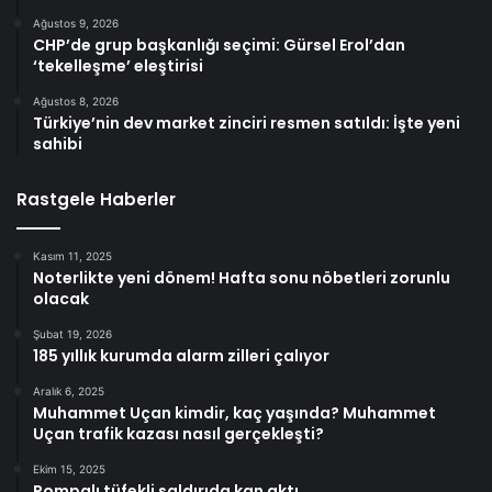
Ağustos 9, 2026
CHP’de grup başkanlığı seçimi: Gürsel Erol’dan
‘tekelleşme’ eleştirisi
Ağustos 8, 2026
Türkiye’nin dev market zinciri resmen satıldı: İşte yeni
sahibi
Rastgele Haberler
Kasım 11, 2025
Noterlikte yeni dönem! Hafta sonu nöbetleri zorunlu
olacak
Şubat 19, 2026
185 yıllık kurumda alarm zilleri çalıyor
Aralık 6, 2025
Muhammet Uçan kimdir, kaç yaşında? Muhammet
Uçan trafik kazası nasıl gerçekleşti?
Ekim 15, 2025
Pompalı tüfekli saldırıda kan aktı