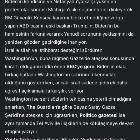
Biden’ın kendisine ve Netanyahu’ya karşı yükselen
protestolar sonrası Michigan’daki seçmenlerini dinleyerek
BM Güvenlik Konseyi kararını bloke etmediğine vurgu
yapan ABD basını, eski başkan Trump’ın, Biden’ın bu
hamlesinin farkına vararak Yahudi sorununa yaklaşımını da
yeniden gözden geçirdiğine inanıyor.
İsrail’e silah ve istihbarat desteğini sürdüren
Washington’un, buna rağmen Gazze’de ateşkes konusunda
kararlı olduğunu iddia eden
BBC’ye göre,
Biden’ın ekibi
birkaç haftadır Washington’un sabrının tükenmekte
olduğunu gösterirken, ancak İsrail sadece giderek daha
agresif açıklamalarla karşılık veriyor.
Washington ise sert sözlerin tek başına yeterli olmadığını
anlarken,
The Guardian’a göre
Beyaz Saray Gazze
Şeridi’ne ateşkes için uğraşırken,
Politico gazetesi
ise
aynı zamanda Tel Aviv ile ilişkilerin de kötüleşmeye devam
ettiğini yazıyor.
Sputnik’e
konuşan Rusya Bilimler Akademisi Ortadoğu