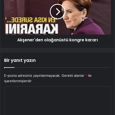
Akşener'den olağanüstü kongre kararı
Bir yanıt yazın
E-posta adresiniz yayınlanmayacak.
Gerekli alanlar
*
ile
işaretlenmişlerdir
Y
o
r
u