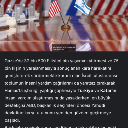
Gazze’de 32 bin 500 Filistinlinin yaşamını yitirmesi ve 75
bin kişinin yaralanmasıyla sonuçlanan kara harekatını
genişleterek sürdürmekte kararlı olan İsrail, uluslararası
toplumun insani yardım çağrılarını da yanıtsız bırakarak
Hamas’la işbirliği yaptığı şüphesiyle
Türkiye
ve
Katar’ın
insani yardım ulaştırmasını da yasaklarken, en büyük
destekçisi ABD, başkanlık seçimleri öncesi Yahudi
devletine karşı tutumunu yeniden gözden geçirmeye
başladı.
Başkanlık seçimlerinde Joe Biden’ın tek rakibi olan
eski