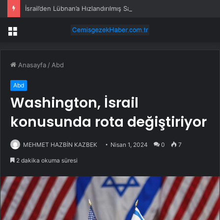
İsrail’den Lübnan’a Hızlandırılmış Saldırılar
Menü
Anasayfa
/
Abd
Abd
Washington, İsrail
konusunda rota değiştiriyor
MEHMET HAZBİN KAZBEK
Nisan 1, 2024
0
7
2 dakika okuma süresi