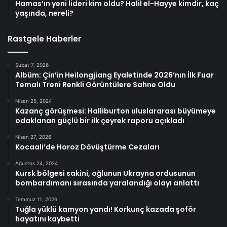
Hamas’ın yeni lideri kim oldu? Halil el-Hayye kimdir, kaç
yaşında, nereli?
Rastgele Haberler
Şubat 7, 2026
Albüm: Çin’in Heilongjiang Eyaletinde 2026’nın İlk Fuar
Temalı Treni Renkli Görüntülere Sahne Oldu
Nisan 25, 2024
Kazanç görüşmesi: Halliburton uluslararası büyümeye
odaklanan güçlü bir ilk çeyrek raporu açıkladı
Nisan 27, 2026
Kocaali’de Horoz Dövüştürme Cezaları
Ağustos 24, 2024
Kursk bölgesi sakini, oğlunun Ukrayna ordusunun
bombardımanı sırasında yaralandığı olayı anlattı
Temmuz 11, 2026
Tuğla yüklü kamyon yandı! Korkunç kazada şoför
hayatını kaybetti