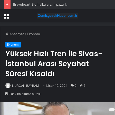
Braveheart Bio halka arzını pazarlama aralığının üstünde fiyatlandırıyor
Menü
Anasayfa
/
Ekonomi
Ekonomi
Yüksek Hızlı Tren İle Sivas-
İstanbul Arası Seyahat
Süresi Kısaldı
NURCAN BAYRAM
Nisan 19, 2024
0
2
2 dakika okuma süresi